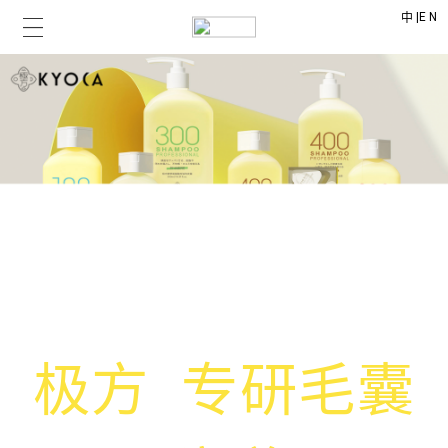
|
EN
中
极方 专研毛囊