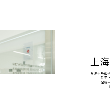
上海
专注于基础
位于
配备