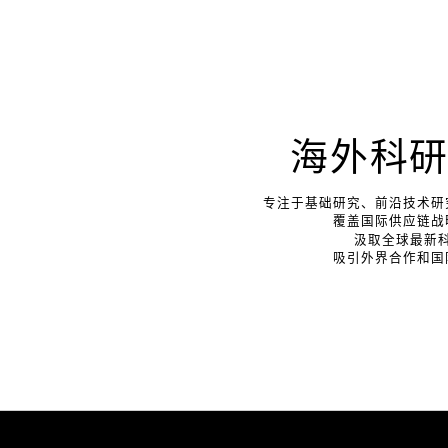
海外科
专注于基础研究、前沿技术研
覆盖国际供应链战
汲取全球最新
吸引外界合作和国