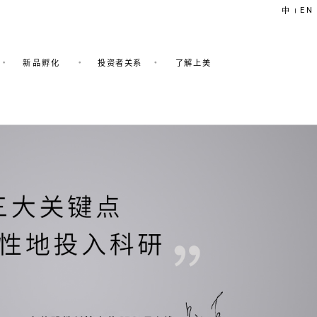
EN
中
|
新品孵化
投资者关系
了解上美