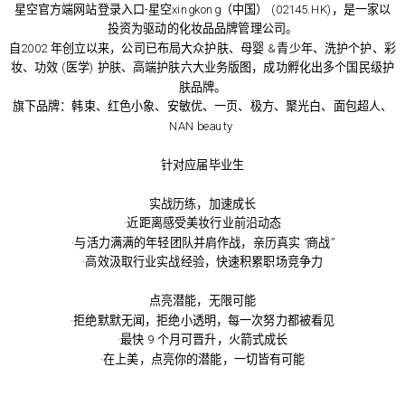
星空官方端网站登录入口-星空xingkong（中国） (02145.HK)，是一家以
投资为驱动的化妆品品牌管理公司。
自2002 年创立以来，公司已布局大众护肤、母婴 & 青少年、洗护个护、彩
妆、功效 (医学) 护肤、高端护肤六大业务版图，成功孵化出多个国民级护
肤品牌。
旗下品牌：韩束、红色小象、安敏优、一页、极方、聚光白、面包超人、
NAN beauty
针对应届毕业生
实战历练，加速成长
·近距离感受美妆行业前沿动态
·与活力满满的年轻团队并肩作战，亲历真实 “商战”
·高效汲取行业实战经验，快速积累职场竞争力
点亮潜能，无限可能
·拒绝默默无闻，拒绝小透明，每一次努力都被看见
·最快 9 个月可晋升，火箭式成长
·在上美，点亮你的潜能，一切皆有可能