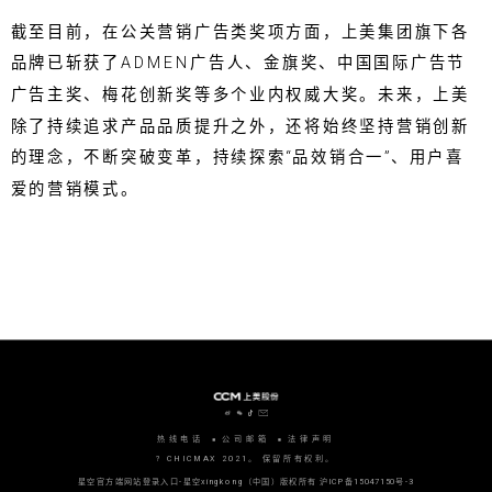
截至目前，在公关营销广告类奖项方面，上美集团旗下各
品牌已斩获了ADMEN广告人、金旗奖、中国国际广告节
广告主奖、梅花创新奖等多个业内权威大奖。未来，上美
除了持续追求产品品质提升之外，还将始终坚持营销创新
的理念，不断突破变革，持续探索“品效销合一”、用户喜
爱的营销模式。
热线电话
公司邮箱
法律声明
? CHICMAX 2021。 保留所有权利。
星空官方端网站登录入口-星空xingkong（中国）版权所有
沪ICP备15047150号-3