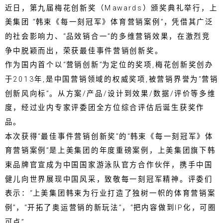
近日，第九届梅花创新奖（Mawards）颁奖典礼举行，上
美集团 “韩束《每一刻冠军》体育营销案例”，凭借其广泛
的社会影响力、“品效销合一”的多维营销效果，在激烈竞
争中脱颖而出，荣获最佳事件营销创新奖。
作为国内首个以“营销创新”为定位的奖项,梅花创新奖创办
于2013年,是中国营销领域的权威奖项,被营销界誉为“营销
创新风向标”。从方案/产品/设计到效果/数据/评价等多维
度，经过业内专家评委团全方位综合评估后诞生获奖作
品。
本次获得“最佳事件营销创新奖”的“韩束《每一刻冠军》体
育营销案例”是上美集团的年度重磅案例，上美集团旗下韩
束品牌官宣成为中国国家游泳队官方合作伙伴，携手中国
健儿向世界展现中国风采，致敬每一刻冠军精神。评委们
表示：“上美集团韩束为行业打造了独树一帜的体育营销案
例”，“开拓了奥运营销的新玩法”，“把内容做到IP化，可圈
可点”。