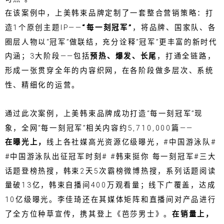
在该案例中，上美韩束品牌定制了一套整合营销策略：打
造1个原创主题IP——
“每一刻冠军”
，将品牌、国家队、各
圈层人物以“冠军”做联结，充分诠释“冠军”更丰富的新时代
内涵；3大阶段——包括
预热、爆发、长尾
，打通全链路，
形成一张贯穿全年的内容织网，在各阶段做多层次、系统
性、精细化的运营。
通过此次案例，上美韩束品牌成功打造“每一刻冠军”现
象，全网“每一刻冠军”相关内容约5,710,000篇——
在曝光上，
线上各社媒高光资源亿级曝光，#中国游泳队#
#中国游泳队出征冠军时刻# #韩束挺你 每一刻冠军#三大
话题登榜热搜，韩束2天5次霸榜微博热搜，系列话题阅读
量破13亿，韩束自播间400万观看量；线下广覆盖，达成
10亿级曝光。李佳琦还在其媒体矩阵和直播间对产品进行
了全方位种草宣传，携其登上《芭莎男士》。
在销量上，