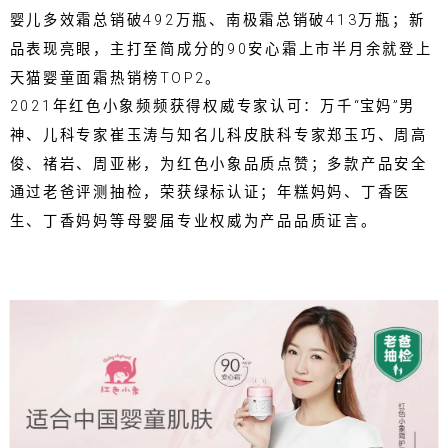
婴儿多效霜总销破492万瓶、南极霜总销破413万瓶；新
品表现亮眼，主打至简成分的90安心霜上市半月余就登上
天猫婴童面霜热销榜TOP2。
2021年红色小象频频获得权威专家认可：万千“宝妈”男
神、儿科专家崔玉涛与知名儿科皮肤科专家郑玉巧、周高
俊、禇岩、周亚彬，为红色小象品质点赞；多款产品安全
通过老爸评测抽检，荣获绿标认证；年糕妈妈、丁香医
生、丁香妈妈等母婴届专业权威为产品品质证言。