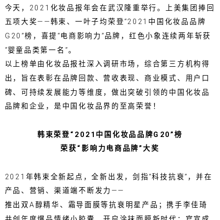
今天，2021化妆品报年会在武汉隆重举行。上美集团捧回
五项大奖——韩束、一叶子均荣登“2021中国化妆品品牌
G20”榜，喜提“电商影响力”品牌，红色小象连续两年斩获
“婴童品类第一名”。
以上榜单由化妆品报社深入调研市场，综合第三方机构得
出，旨在表彰在品牌回款、营收表现、商业模式、用户口
碑、可持续发展能力等维度，做出突破引领的中国化妆品
品牌和企业，是中国化妆品界的至高荣誉！
韩束荣登“2021中国化妆品品牌G20”榜
荣获“影响力电商品牌”大奖
2021年韩束全新起点，全新出发，剑指“科技抗衰”，并在
产品、营销、渠道端不断发力——
推出双A醇精华、霜导面膜等抗衰明星产品；携手李佳琦
共创年度爆品情绪小胶囊，开启涂抹面膜新时代；官宣成