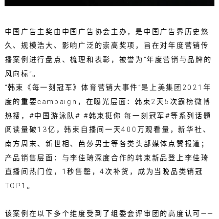
中国广告主奖由中国广告协会主办，是中国广告界历史悠
久、规模浩大、影响广泛的崇高奖项，旨在对年度营销传
播案例进行盘点、梳理和表彰，被誉为“年度营销与品牌的
风向标”。
“韩束《每一刻冠军》体育营销大事件”是上美集团2021年
度的重要campaign，在曝光层面：韩束2天5次霸榜微博
热搜，#中国游泳队# #韩束挺你 每一刻冠军#等系列话题
阅读量破13亿，韩束自播间一天400万观看量，新华社、
南方周末、新世相、芭莎男士等各类头部媒体点赞报道；
产品销售层面：与李佳琦深度合作的韩束新品登上李佳琦
直播间热门位，1秒售罄，4次补货，成为当晚品类销冠
TOP1。
该案例在以下多个维度受到了组委会评审团的高度认可——