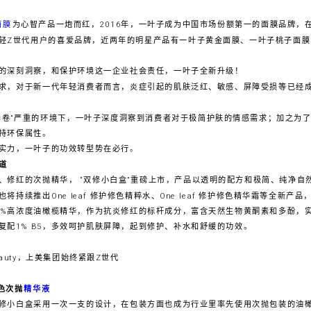
面膜
为心智产品一炮而红，2016年，一叶子成为中国市场份额第一的面膜品牌，
轻Z世代用户的喜爱品牌，近两年的明星产品有一叶子黄金面膜、一叶子桃子面
的深刻洞察，和保护环境这一企业社会责任，一叶子全新升级！
求，对于新一代年轻消费者而言，炎症引起的肌肤泛红、敏感、屏障受损等已经
内卷”严重的环境下，一叶子深度洞察到消费者对于极简护肤的情感需求；加之为
持环保属性。
实力，一叶子的功效转型势在必行。
道
、修红的次抛精华， “双修小白盒”重磅上市，产品以透明的配方和极简、纯净自
持续推出One leaf 修护修色精粹水、One leaf 修护修色精华霜等全新
0%高浓度油橄榄精华，作为抗炎修红的标杆成分，富含天然生物黄酮素和多酚，实
复配1% B5，多效呵护肌肤屏障，起到修护、补水和舒缓的功效。
修色次抛
精华液
修小白盒采用一次一支的设计，在包装方面也成为行业里率先使用次抛包装的油