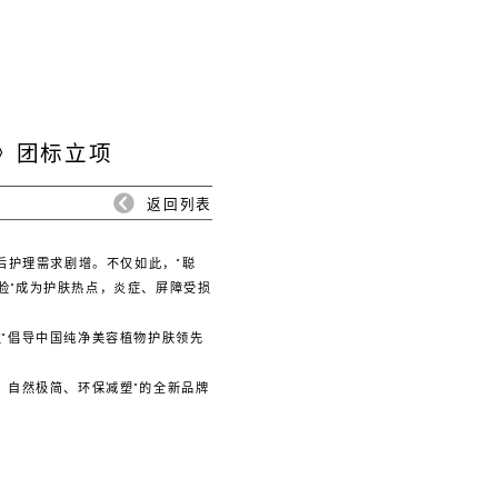
》团标立项
返回列表
术后护理需求剧增。不仅如此，“聪
脸”成为护肤热点，炎症、屏障受损
“倡导中国纯净美容植物护肤领先
技、自然极简、环保减塑”的全新品牌