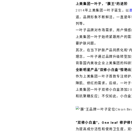
上美集团一叶子，“膜王”的进阶
2014年上美集团一叶子诞生，以
道，品牌形象不断鲜活，一直是年
列等。
一叶子品牌对市场需求、用户情感
上美集团一叶子始终紧跟用户的需
要护肤问题。
其次，在当下护肤产品同质化和“
理念，一叶子通过品牌升级转型加
背靠国内美妆企业上美集团的科研
全新明星产品
“双
修
小白盒”
惊艳出
作为上美集团一叶子首款专注修护
障肌、修红的需求。后续，一叶子也将
上美集团一叶子双修小白盒添加2
和抗聚糖反应；不仅如此，小白盒
“双修小白盒”，One leaf 修护
为提高成分活性和使用卫生度，双