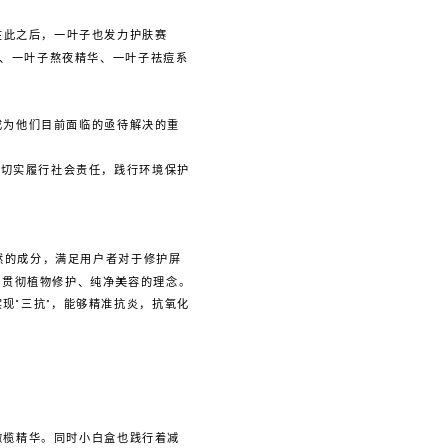
在此之后，一叶子也发力护肤赛
膜、一叶子熬夜精华、一叶子祛痘系
成为他们目前面临的亟待解决的重
了切实履行社会责任，践行环境保护
然的成分，满足用户者对于修护屏
产品，贯彻植物修护、纯净美容的理念。
现“三抗”，能够精准抗炎，抗氧化
橄榄精华。同时小白盒也践行着减