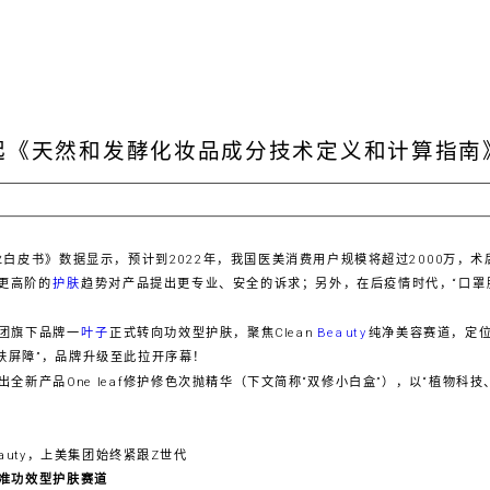
起《天然和发酵化妆品成分技术定义和计算指南
业白皮书》数据显示，预计到2022年，我国医美消费用户规模将超过2000万，
等更高阶的
护肤
趋势对产品提出更专业、安全的诉求；另外，在后疫情时代，“口罩
团旗下品牌一
叶子
正式转向功效型护肤，聚焦Clean
Beauty
纯净美容赛道，定位
肤屏障”，品牌升级至此拉开序幕！
全新产品One leaf修护修色次抛精华（下文简称“双修小白盒”），以“植物科
准功效型护肤赛道