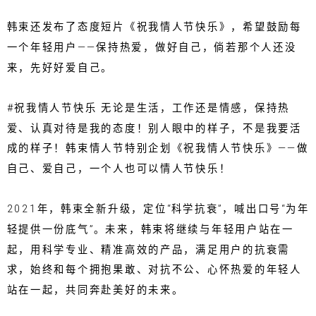
韩束还发布了态度短片《祝我情人节快乐》，希望鼓励每
一个年轻用户——保持热爱，做好自己，倘若那个人还没
来，先好好爱自己。
#祝我情人节快乐 无论是生活，工作还是情感，保持热
爱、认真对待是我的态度！别人眼中的样子，不是我要活
成的样子！韩束情人节特别企划《祝我情人节快乐》——做
自己、爱自己，一个人也可以情人节快乐！
2021年，韩束全新升级，定位“科学抗衰”，喊出口号“为年
轻提供一份底气”。未来，韩束将继续与年轻用户站在一
起，用科学专业、精准高效的产品，满足用户的抗衰需
求，始终和每个拥抱果敢、对抗不公、心怀热爱的年轻人
站在一起，共同奔赴美好的未来。