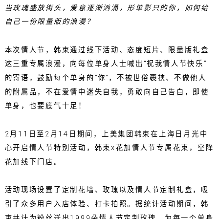
当玫瑰盛放街头，爱意逐渐汹涌，形单影只的你，如何给
自己一份限量版的浪漫？
本次情人节，韩束通过线下活动、态度短片、限量版礼盒
这三重专属浪漫，向每位单身人士喊出“祝我情人节快乐”
的寄语，鼓励每个单身的“你”，不被世俗裹挟、不做他人
的附属品，不在爱情中迷失自我，勇敢向自己告白，即使
单身，也要底气十足！
2月11日至2月14日期间，上美集团韩束在上海日月光中
心开启情人节特别活动，韩束x花加情人节专属花束，空降
花加线下门店。
活动现场设置了定制花墙、玫瑰以及情人节定制礼盒，吸
引了众多用户入店体验、打卡拍照。据统计活动期间，韩
束共计为粉丝送出1999朵情人节定制玫瑰，为每一个单身