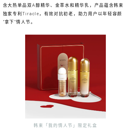
含大热单品双A醇精华、金萃水和精华乳，产品蕴含韩束
独家专利Tiracle，有效对抗初老，助力用户以年轻容颜
“拿下”情人节。
韩束「我的情人节」限定礼盒