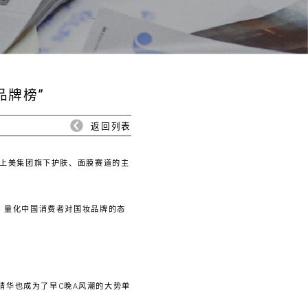
品牌榜”
返回列表
为上美集团旗下护肤、面膜赛道的主
”，量化中国消费者对国妆品牌的态
醇精华也成为了早C晚A风潮的大势单