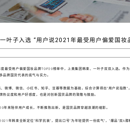
一叶子入选 “用户说2021年最受用户偏爱国妆
1年度最受用户偏爱国妆品牌TOP20榜单中，上美集团韩束、一叶子双双入选。作
多品牌国货代表的底气与实力。
电商、微博、微信、小红书、知乎、豆瓣等数据为基础，综合计算得出“用户说指数
牌热议度和用户好感度，也是对创新国货品牌的致敬与鼓励。
20年来陪伴用户成长，不断推陈出新，是国货品牌穿越浪潮的缩影。
021年韩束全新定位“科学抗衰”，提出口号“为年轻提供一份底气”，“爆品”双A