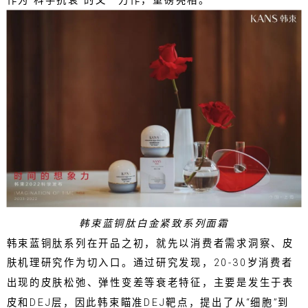
作为“科学抗衰”的又一力作，重磅亮相。
韩束蓝铜肽白金紧致系列面霜
韩束蓝铜肽系列在开品之初，就先以消费者需求洞察、皮
肤机理研究作为切入口。通过研究发现，20-30岁消费者
出现的皮肤松弛、弹性变差等衰老特征，主要是发生于表
皮和DEJ层，因此韩束瞄准DEJ靶点，提出了从“细胞”到