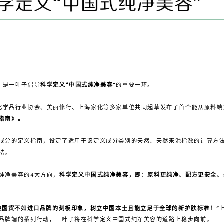
，是一叶子倡导
科学定义“中国式纯净美容”
的重要一环。
化学品行业协会、美丽修行、上海家化等多家单位共同起草发布了首个能从原料端
指南》。
成分的定义指南，设定了适用于该定义成分类别的天然、天然来源指数的计算方
法。
纯净美容的4大方向，
科学定义中国式纯净美容，即：
原料更纯净、配方更安全、
破国货不如进口品牌的刻板印象，树立中国本土且能立足于全球的新护肤标准！”
品牌端的系列行动，一叶子将在科学定义中国式纯净美容的道路上稳步向前。