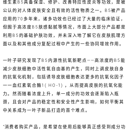
维生素B5具备保湿、修护、改善特应性皮炎等功效，是被
公认的对人体皮肤安全且有效的活性物质之一。B5被产品
应用的70多年来，诸多功效也已经过了大量的临床验证，
但囿于高浓度B5肤感黏腻等情况，市面上大部分产品都是
利用B5的基础护肤功效，并未深入地了解它在皮肤肌理方
面以及和其他成分复配过程中产生的一些协同增效作用。
一叶子研究发现了B5内源性抗氧新靶点——高浓度的B5能
减少皮肤细胞中活性氧自由基的产生，同时上调皮肤自身
的抗氧化机制，包括诱导皮肤细胞表达更多的抗氧化因子
一一血红素氧合酶1( HO-1) ，从而提高皮肤的抗氧化能
力。然而随着浓度上升，单一成分的功效会逐渐陷入瓶
颈，且会对产品的稳定性和安全性产生影响，如何平衡其
中关系成为一叶子新品打造的首个难点。
“消费者购买产品，是希望在使用后能够真正感受到成分功