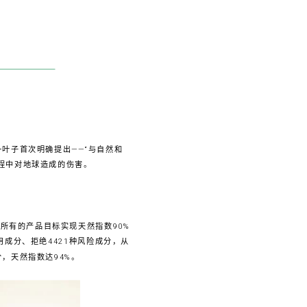
叶子首次明确提出——“与自然和
程中对地球造成的伤害。
所有的产品目标实现天然指数90%
用成分、拒绝4421种风险成分，从
，天然指数达94%。