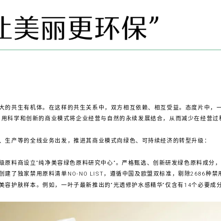
大的共生有机体。在这样的共生关系中，双方相互依赖、相互受益。态度片中，一
，用科学和创新的商业模式将企业经营与自然的永续发展结合，从而减少在经营过
、生产等的全线业务出发，推进其商业模式向绿色、可持续经济的转型升级：
级原料商设立“纯净美容绿色原料研究中心”。严格甄选、创新研发绿色原料成分，
建了独家禁用原料清单NO-NO LIST，遵循中国及欧盟双标准，剔除2686种禁
美容护肤样本。例如，一叶子最新推出的“光透修护水感精华“仅含有14个必要成分