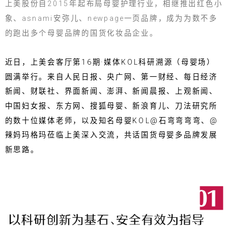
上美股份自2015年起布局母婴护理行业，相继推出红色小
象、asnami安弥儿、newpage一页品牌，成为为数不多
的跑出多个母婴品牌的国货化妆品企业。
近日，上美会客厅第16期·媒体KOL科研溯源（母婴场）
圆满举行。来自人民日报、央广网、第一财经、每日经济
新闻、财联社、界面新闻、澎湃、新闻晨报、上观新闻、
中国妇女报、东方网、搜狐母婴、新浪育儿、刀法研究所
的数十位媒体老师，以及知名母婴KOL@石弯弯弯弯、@
辣妈玛格玛莅临上美深入交流，共话国货母婴多品牌发展
新思路。