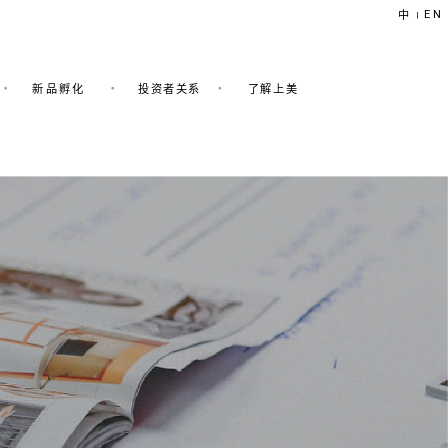
EN
中
|
新品孵化
投资者关系
了解上美