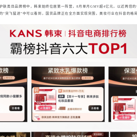
音护肤类目品牌榜中，韩束始终位居第一阵营，8月单月GMV超4亿元，以近两倍
的“突飞猛进”中可以看到，国货品牌正在全方面实现突围，美妆行业在抖音的格