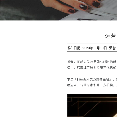
运营
发布日期
2023年11月13日
荣誉
抖音，正成为美妆品牌“增量”的
榜」，韩束红蛮腰礼盒获评悦己式
本次「抖
in百大美力好物金榜」
妆达人、行业专家和第三方机构，