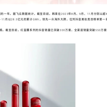
的一年。据飞瓜数据统计，截至目前，韩束在2023年8月、9月、11月分别以超4亿
1-11月以28.5亿元的累计GMV，领先一众海外大牌，位列抖音美妆类目榜单第一
眼。截至目前，红蛮腰系列的抖音销量已突破330万套，全渠道销量突破550万