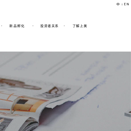
EN
中
|
新品孵化
投资者关系
了解上美