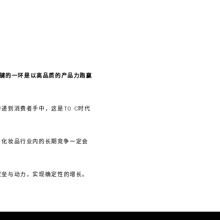
键的一环是以高品质的产品力跑赢
到消费者手中，这是TO C时代
，化妆品行业内的长期竞争一定会
壁垒与动力，实现确定性的增长。