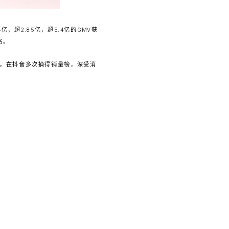
，超2.85亿，超5.4亿的GMV获
名。
套，在抖音多次摘得销量榜，深受消