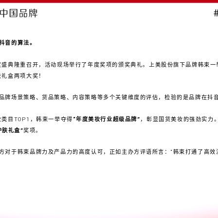
抖音的算法。
年度盛典隆重召开，活动现场举行了年度奖项的颁奖典礼。上美股份旗下品牌韩束一举
肤礼盒两项大奖！
品牌场景策略、货品策略、内容策略等多个关键维度的评估，检验的是品牌在抖
妆类目TOP1，韩束一举夺得
“年度美妆行业超级品牌”
，彰显国货美妆的强劲实力
护肤礼盒”
奖项。
方对于韩束品牌力及产品力的高度认可，正如主办方评语所言：“韩束打通了高效