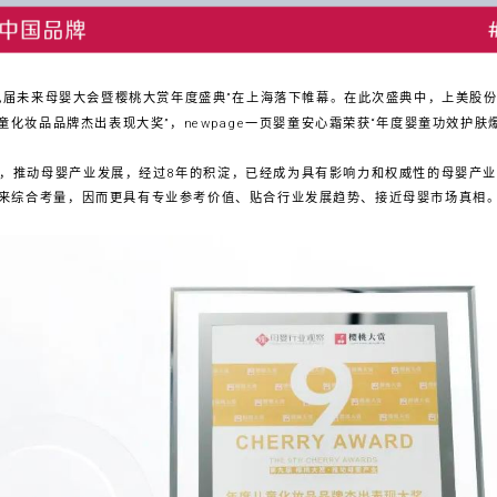
届未来母婴大会暨樱桃大赏年度盛典”在上海落下帷幕。在此次盛典中，上美股份迎
童化妆品品牌杰出表现大奖”，newpage一页婴童安心霜荣获“年度婴童功效护肤
标，推动母婴产业发展，经过8年的积淀，已经成为具有影响力和权威性的母婴产
来综合考量，因而更具有专业参考价值、贴合行业发展趋势、接近母婴市场真相