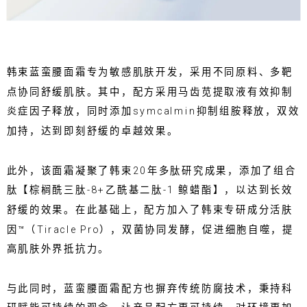
韩束蓝蛮腰面霜专为敏感肌肤开发，采用不同原料、多靶
点协同舒缓肌肤。其中，配方采用马齿苋提取液有效抑制
炎症因子释放，同时添加symcalmin抑制组胺释放，双效
加持，达到即刻舒缓的卓越效果。
此外，该面霜凝聚了韩束20年多肽研究成果，添加了组合
肽【棕榈酰三肽-8+乙酰基二肽-1 鲸蜡酯】，以达到长效
舒缓的效果。在此基础上，配方加入了韩束专研成分活肤
因™（Tiracle Pro），双菌协同发酵，促进细胞自噬，提
高肌肤外界抵抗力。
与此同时，蓝蛮腰面霜配方也摒弃传统防腐技术，秉持科