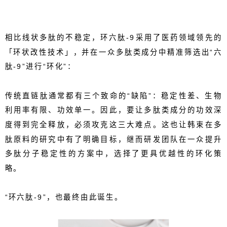
相比线状多肽的不稳定，环六肽
-9
采用了医药领域领先的
「
环状改性技术
」，并在一众多肽类成分中精准筛选出“六
肽
-9
”进行“环化”
：
传统直链肽通常都有三个致命的“缺陷”：稳定性差、生物
利用率有限、功效单一。因此，要让多肽类成分的功效深
度得到完全释放，必须攻克这三大难点。这也让韩束在多
肽原料的研究中有了明确目标，继而研发团队在一众提升
多肽分子稳定性的方案中，选择了更具优越性的环化策
略。
“环六肽
-9
”，也最终由此诞生。