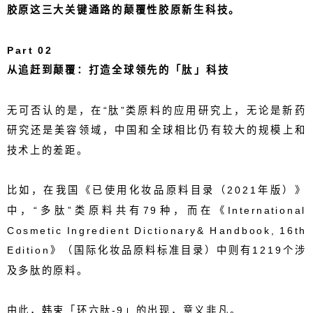
胶原这三大关键通路的颠覆性胶原新生科技。
Part 0
2
从追赶到颠覆：打造
全球领先的「
肽
」
科技
无可否认的是，在“肽”类原料的应用研究上，无论是新药
研究还是美容领域，中国和全球相比仍有较大的规模上和
技术上的差距。
比如，在我国《已使用化妆品原料目录（
2021
年版）》
中，“多肽”类原料共有
79
种，而在《
International
Cosmetic Ingredient Dictionary& Handbook, 16th
Edition
》（国际化妆品原料标准目录）中则有
1219
个涉
及多肽的原料。
由此，韩束「环六肽
-9
」的出现，意义非凡。