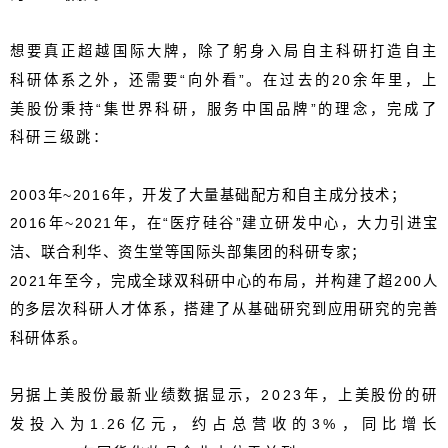
想要真正超越国际大牌，除了躬身入局自主科研打造自主
科研体系之外，还需要“向外看”。在过去的
20
余年里，上
美股份秉持“集世界科研，服务中国品牌”的理念，完成了
科研三级跳：
2003
年
~2016
年，开发了大量基础配方和自主成分技术；
2016
年
~2021
年，在“医疗硅谷”建立研发中心，大力引进宝
洁、联合利华、资生堂等国际头部集团的科研专家；
2021
年至今，完成全球双科研中心的布局，并构建了超
200
人
的多层次科研人才体系，搭建了从基础研究到应用研究的完善
科研体系。
另据上美股份最新业绩数据显示，
2023
年，上美股份的研
发投入为
1.26
亿元，约占总营收的
3%
，同比增长