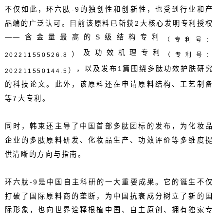
不仅如此，环六肽
-9
的独创性和创新性，也受到行业和产
品端的广泛认可。目前该原料已斩获
2
大核心发明专利授权
——含金量最高的
S
级结构专利
（专利号：
及功效机理专利
）
202211550526.8
（专利号：
，以及发布
1
篇围绕多肽功效护肤研究
）
202211550144.5
的科技论文。此外，该原料还在申请原料结构、工艺制备
等
7
大专利。
同时，韩束还主导了中国首部多肽团标的发布，为化妆品
企业的多肽原料研发、化妆品生产、功效评价等多维度提
供清晰的方向与指南。
环六肽
-9
是中国自主科研的一大重要成果
。
它的诞生不仅
打破了国际原料商的垄断，为中国抗衰成分树立了新的国
际形象，也向世界诠释
根植中国、自主原创、
拥有
独家专