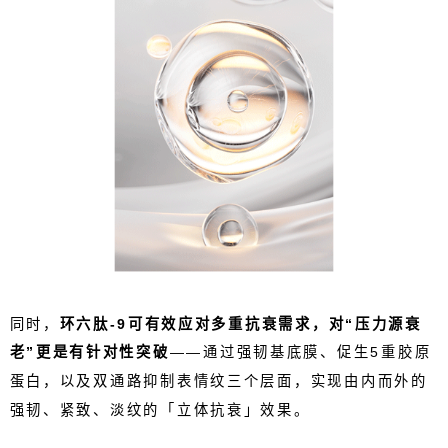
同时，
环六肽
-9
可有效应对多重抗衰需求，对“压力源衰
老”更是有针对性突破
——通过强韧基底膜、促生
5
重胶原
蛋白，以及双通路抑制表情纹三个层面，实现由内而外的
强韧、紧致、淡纹的
「
立体抗衰
」
效果。