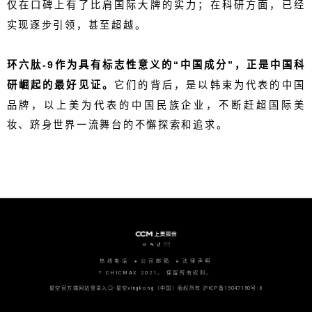
仅在
口碑
上有了比肩国际大牌的实力
；
在科研方面，
已经
实现逐步引领，甚至超越
。
环六肽
-9
作为
具有标志性意义的
“
中国成分
”
，正是
中国
科
研崛起的最好见证。
它们的背后，是以韩束为代表的中国
品牌，以上美为代表的中国民族企业，不断赶超国际美
妆
、
跻身世界一流舞台的不懈探索和追求。
热线电话
公司邮箱
法律声明
? CHICMAX 2021。 保留所有权利。
星空官方端网站登录入口-星空xingkong（中国）版权所有
沪ICP备15047150号-3
沪公网安备 31010702006915号