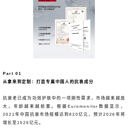
Part 01
从拿来到定制：打造专属中国人的抗衰成分
抗衰老已成为
功效护肤
中的一项刚性需求，
市场越来越庞
大，年龄越来越前置。
根据
Euromonitor
数据显示，
2021
年中国抗衰市场规模达到
820
亿元，预计
2026
年将
增长至
1526
亿元。