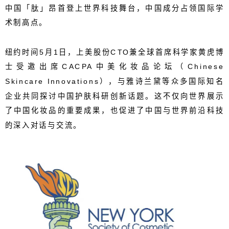
中
国「肽」昂首登上世界科技舞台，
中国成分占领国际学
术制高点。
纽约时间
5
月
1
日，上美股份
CTO
兼全球首席科学家黄虎
博
士受
邀
出席
CACPA
中美化妆品论坛（
Chinese
Skincare Innovations
），与
雅诗兰黛等
众多
国际知名
企业共同探讨中国护肤科研创新话题
。
这不仅向世界展示
了中国化妆品的重要成果
，
也
促进了
中国
与世界前沿科技
的
深入对话与交流
。