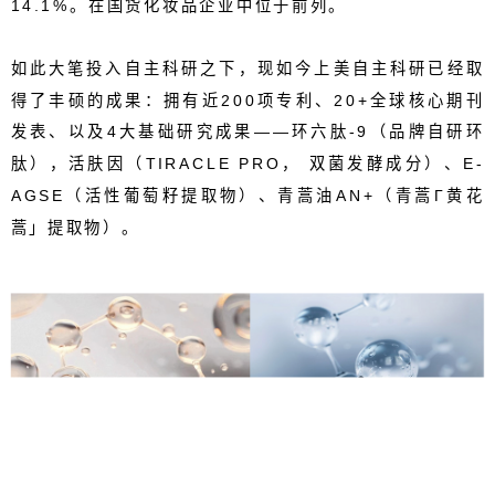
14.1%
。在国货化妆品企业中位于前列。
如此大笔投入自主科研之下，现如今
上美
自主科研已经取
得了丰硕的成果：
拥有近
200
项专利
、
20+
全球核心期刊
发表
、以及
4
大基础研究成果——
环六肽
-9
（品牌自研环
肽）
，活肤因（
TIRACLE PRO
，
双菌发酵成分）、
E-
AGSE
（活性葡萄籽提取物）、青蒿油
AN+
（青蒿
Γ
黄花
蒿」提取物）
。