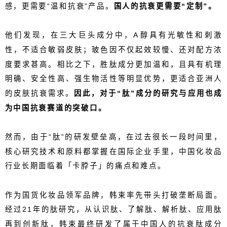
感，更需要“温和抗衰”产品。
国人的抗衰更需要“定制”。
他们发现，在三大巨头成分中，
A
醇具有光敏性和刺激
性，不适合敏弱皮肤；玻色因不仅起效较慢、还对配方浓
度要求甚高。
相比之下，胜肽成分更加温和，且具有机理
明确、安全性高、强生物活性等明显优势，更适合亚洲人
的皮肤抗衰需求。
因此，对于“肽”成分的研究与应用也成
为中国抗衰赛道的突破口。
然而，由于“肽”的研发壁垒高，在
过去很长一段时间里，
核心
研究
技术
和原料
都掌握在
国际
企业手里
，
中国化妆品
行业长期面临着「卡脖子」的痛点和难点。
作为国货化妆品领军品牌，韩束率先带头打破垄断局面。
经过
21
年的肽研究，从认识肽、了解肽、解析肽、应用肽
再到创新肽，韩束最终研发了属于
中国人
的
抗衰肽成分