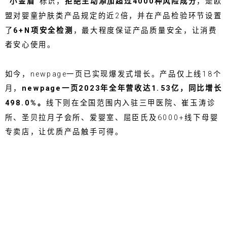
“小金盾”
标识，
拒绝主动添加超过4000种风险成分
，是欧
盟对婴童护肤类产品规定的近2倍，并在产品检验环节设置
了
6+N项安全检测
，最大程度保证产品质量安全，让消费
者安心使用。
如今，newpage一页已实现爆发式增长。产品仅上线18个
月，
newpage一页2023年全年营收达1.53亿，同比增长
498.0%。
线下则在全国范围内入驻三甲医院、崔玉涛诊
所、圣贝拉月子会所、爱婴室、屈臣氏及6000+线下母婴
专卖店，让优质产品触手可得。