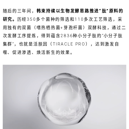
随后的三年间，
韩束持续以生物发酵思路推进“肽”原料的
研究。
历经350多个菌种的筛选和110多次工艺筛选，采
用独有的双菌（嗜热栖热菌+芽孢杆菌）双酵科技，通过二
次发酵工序提炼，得到蕴含2836种小分子肽的“小分子肽
集群”，也就是活肤因（TIRACLE PRO），达到激发自
噬、促进渗透、焕活新生的效果。