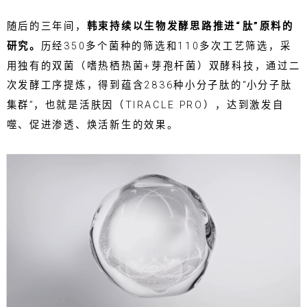
随后的三年间，
韩束持续以生物发酵思路推进“肽”原料的
研究。
历经350多个菌种的筛选和110多次工艺筛选，采
用独有的双菌（嗜热栖热菌+芽孢杆菌）双酵科技，通过二
次发酵工序提炼，得到蕴含2836种小分子肽的“小分子肽
集群”，也就是活肤因（TIRACLE PRO），达到激发自
噬、促进渗透、焕活新生的效果。