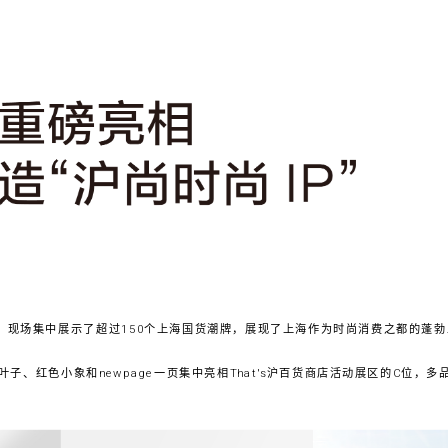
题，现场集中展示了超过150个上海国货潮牌，展现了上海作为时尚消费之都的蓬
子、红色小象和newpage一页集中亮相That's沪百货商店活动展区的C位，