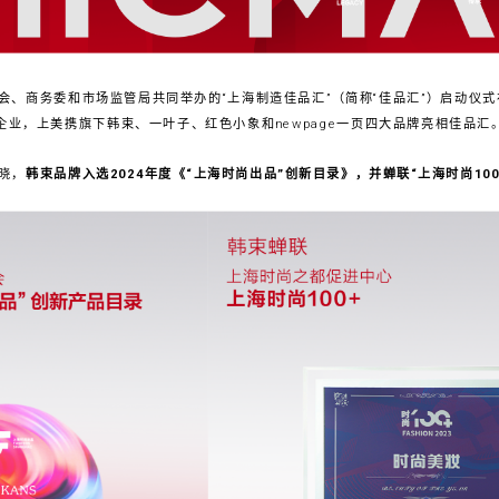
会、商务委和市场监管局共同举办的“上海制造佳品汇”（简称“佳品汇”）启动仪
企业，上美携旗下韩束、一叶子、红色小象和newpage一页四大品牌亮相佳品汇
晓，
韩束品牌入选2024年度《“上海时尚出品”创新目录》，并蝉联“上海时尚100