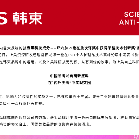
内巨大反响的
抗衰黑科技成分——环六肽-9也在此次评奖中获得荣格技术创新奖“
同日，上美资深研发经理常怀龙博士也在PCT个人护理品技术高峰论坛中发表《前
9在韩束品牌中的运用，以及上美科研从无到有、从有到优的故事，为上美自主科
中国品牌以自研新原料
在“内外夹击”中实现突围
模性、影响力和权威性的奖项之一，已连续举办十三届。既是工业制造领域最具专
会吸引一众行业巨头参赛。
品牌或国外原料公司的秀场，获奖品牌几乎清一色来自国际美妆集团，鲜有国货
格奖的领奖台上，国货美妆品牌的身影也在频频涌现。