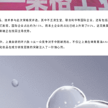
件产品、技术参与此次荣格奖评选，其中不乏资生堂、联合利华等国际企业，还有包
们发现，国际企业占比约为15%，而本土企业的占比已经上升到了85%，这完美
新端正在找回主场优势。
中，上美自研的环六肽-9从一众竞争对手中脱颖而出，不仅让上美在继青蒿油AN
化妆品在成分研发层面的突破注入了一针强心剂。