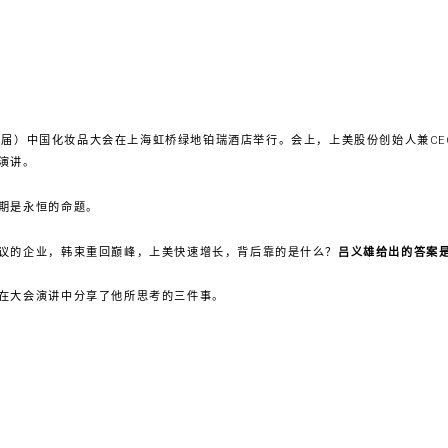
十七届）中国化妆品大会在上海虹桥绿地铂瑞酒店举行。会上，上美股份创始人兼C
演讲。
期是永恒的命题。
议的企业，韩束重回巅峰，上美快速增长，背后靠的是什么？
吕义雄给出的答案是
在大会演讲中分享了他所思考的三件事。