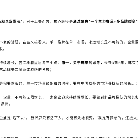
长和企业增长
”
。
对于上美而言，核心路径是
通过聚焦“一个主力赛道+多品牌裂变
不衰的话题，在吕义雄看来，单一品牌在单一市场，永远增长是不可能的。企业
长。
持续增长，吕义雄着重思考三个点：
第一，关于韩束的思考，
未来3到5年，韩束
求品牌美誉度及体验感的考核；
是需要增长的，单一市场量级饱和的时候，要在中国以外的市场寻找新的增长点
一定量，不可能无限增长，一家企业追求持续性增长，要做到多品牌梯队的增长
等品牌。
重点是“活下去”， 新品牌只有活下去，才能有效地裂变。“我是有梦想的，还挺