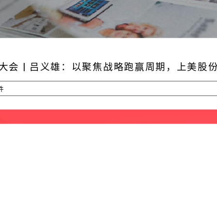
大会 | 吕义雄：以聚焦战略跑赢周期，上美股
件