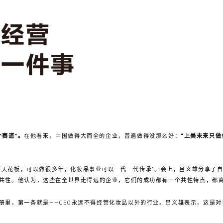
个赛道”。
在他看来，中国做得大而全的企业，普遍做得没那么好：
“上美未来只
有天花板，可以做很多年，化妆品事业可以一代一代传承”。会上，吕义雄分享了
共性。他认为，这些在全世界走得远的企业，它们的成功都有一个共性特点，都
册里，第一条就是——CEO永远不得经营化妆品以外的行业。吕义雄表示，这是