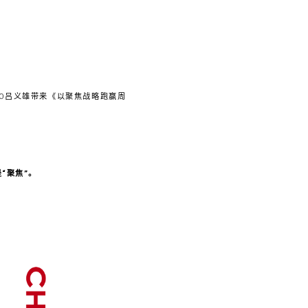
EO吕义雄带来《以聚焦战略跑赢周
“聚焦”。