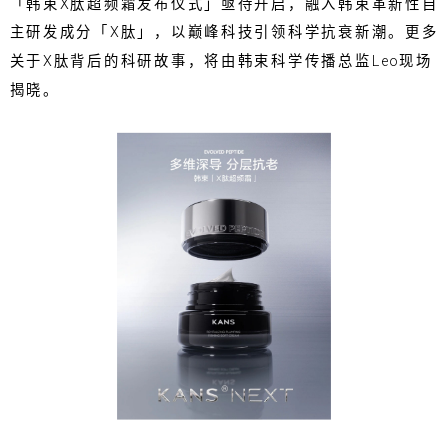
「韩束X肽超频霜发布仪式」亟待开启，融入韩束革新性自
主研发成分「X肽」，以巅峰科技引领科学抗衰新潮。更多
关于X肽背后的科研故事，将由韩束科学传播总监Leo现场
揭晓。