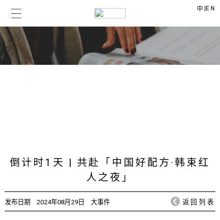
|
EN
中
上美时讯
CHICMAX NEWS
倒计时1天 | 共赴「中国好配方·韩束红
人之夜」
发布日期
2024年08月29日
大事件
返回列表