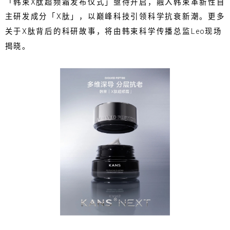
「韩束X肽超频霜发布仪式」亟待开启，融入韩束革新性自
主研发成分「X肽」，以巅峰科技引领科学抗衰新潮。更多
关于X肽背后的科研故事，将由韩束科学传播总监Leo现场
揭晓。