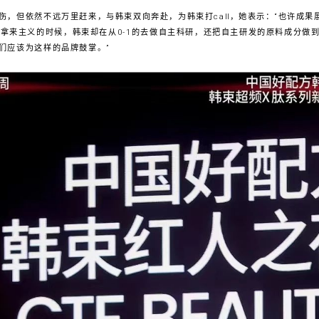
伤，但依然不远万里赶来，与韩束双向奔赴，为韩束打call，她表示：“也许成
在拿来主义的时候，韩束却在从0-1的去做自主科研，还把自主研发的原料成分做
们应该为这样的品牌鼓掌。”