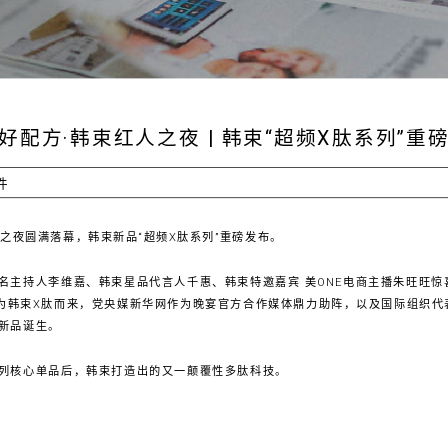
好配方·韩束红人之夜 | 韩束“超频X肽系列”重
件
人之夜圆满落幕，韩束新品“超频X肽系列”重磅发布。
名主持人李维嘉、韩束星品代言人千惠、韩束特邀嘉宾 美ONE电商主播朱旺旺
OL为韩束X肽而来，党央媒新华网作为晚宴官方合作媒体鼎力助阵，以及国际组织代
新品诞生。
系列核心单品后，韩束打造出的又一颠覆性多肽科技。