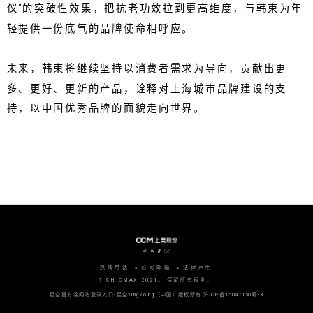
仪”的突破性效果，把抗老功效拉到更高维度，与韩束为年
轻提供一份底气的品牌使命相呼应。
未来，韩束将继续坚持以消费者需求为导向，贡献出更
多、更好、更新的产品，诠释对上海城市品牌建设的支
持，以中国优秀品牌的面貌走向世界。
热线电话
公司邮箱
法律声明
? CHICMAX 2021。 保留所有权利。
星空官方端网站登录入口-星空xingkong（中国）版权所有
沪ICP备15047150号-3
沪公网安备 31010702006915号