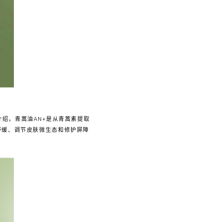
介绍，青蒿油AN+是从青蒿素提取
舒缓、调节皮肤微生态和修护屏障