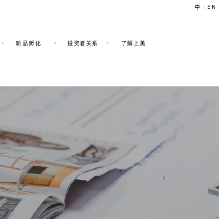
EN
中
|
新品孵化
投资者关系
了解上美