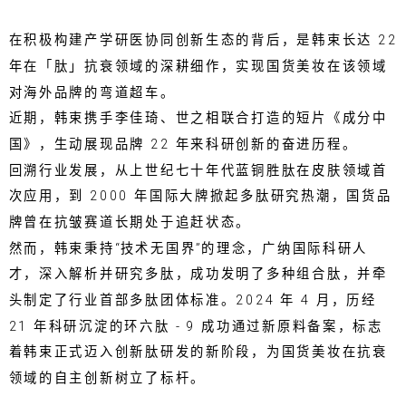
在积极构建产学研医协同创新生态的背后，是韩束长达 22
年在「肽」抗衰领域的深耕细作，实现国货美妆在该领域
对海外品牌的弯道超车。
近期，韩束携手李佳琦、世之相联合打造的短片《成分中
国》，生动展现品牌 22 年来科研创新的奋进历程。
回溯行业发展，从上世纪七十年代蓝铜胜肽在皮肤领域首
次应用，到 2000 年国际大牌掀起多肽研究热潮，国货品
牌曾在抗皱赛道长期处于追赶状态。
然而，韩束秉持“技术无国界”的理念，广纳国际科研人
才，深入解析并研究多肽，成功发明了多种组合肽，并牵
头制定了行业首部多肽团体标准。2024 年 4 月，历经
21 年科研沉淀的环六肽 - 9 成功通过新原料备案，标志
着韩束正式迈入创新肽研发的新阶段，为国货美妆在抗衰
领域的自主创新树立了标杆。