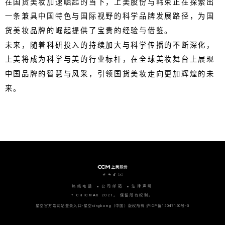
在国货美妆加速崛起的当下，上美股份与韩束正在探索出
一条兼具中国特色与国际视野的科学品牌发展路径，为国
货美妆品牌的崛起提供了宝贵的经验与借鉴。
未来，随着科研投入的持续加大与科学传播的不断深化，
上美将成为科学与美的行业标杆，在全球美妆舞台上展现
中国品牌的智慧与风采，引领国货美妆走向更加辉煌的未
来。
热线电话
公司邮箱
法律声明
? CHICMAX 2021。 保留所有权利。
星空官方端网站登录入口-星空xingkong（中国）版权所有
沪ICP备15047150号-3
沪公网安备 31010702006915号