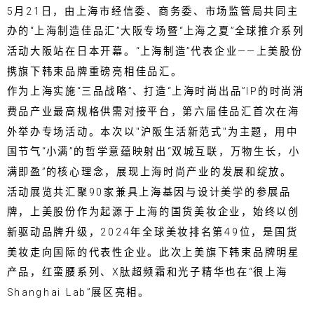
5月21日，由上海市经信委、商务委、市场监管局共同主
办的“上海制造佳品汇”大阪专场暨“上海之夏”全球推介系列
活动大阪站在日本开幕。“上海制造”代表企业——上美股份
携旗下韩束品牌重磅亮相佳品汇。
作为上海实施“三品战略”、打造“上海时尚出品”IP的时尚消
费品产业最高规格供需对接平台，第六届佳品汇首次在海
外举办专场活动。本次以"沪阪生活新范式"为主题，用中
国节气“小满”的哲学意蕴映射出“双城互联，万物生长，小
满即盈”的核心理念，展现上海时尚产业的发展和绽放。
活动展览共汇聚90家兼具上海基因与设计美学的参展品
牌，上美股份作为起源于上海的国货美妆企业，始终以创
新驱动品牌升级，2024年全球美妆排名第49位，是国货
美妆走向国际的代表性企业。此次上美旗下韩束品牌明星
产品，红蛮腰系列、X肽超频霜和光子精华也在“很上海
Shanghai Lab”展区亮相。