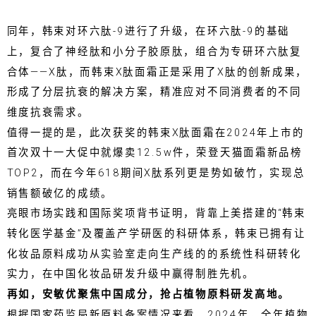
同年，韩束对环六肽-9进行了升级，在环六肽-9的基础
上，复合了神经肽和小分子胶原肽，组合为专研环六肽复
合体——X肽，而韩束X肽面霜正是采用了X肽的创新成果，
形成了分层抗衰的解决方案，精准应对不同消费者的不同
维度抗衰需求。
值得一提的是，此次获奖的韩束X肽面霜在2024年上市的
首次双十一大促中就爆卖12.5w件，荣登天猫面霜新品榜
TOP2，而在今年618期间X肽系列更是势如破竹，实现总
销售额破亿的成绩。
亮眼市场实践和国际奖项背书证明，背靠上美搭建的“韩束
转化医学基金”及覆盖产学研医的科研体系，韩束已拥有让
化妆品原料成功从实验室走向生产线的的系统性科研转化
实力，在中国化妆品研发升级中赢得制胜先机。
再如，安敏优聚焦中国成分，抢占植物原料研发高地。
根据国家药监局新原料备案情况来看，2024年，全年植物