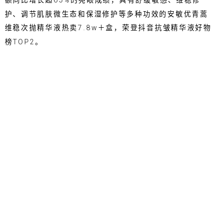
额同比增长超65%的亮眼成绩，具有舒缓敏感、维稳修
护、调节肌肤微生态和保湿修护等‌多种功效的安敏优青蒿
维稳次抛精华液热卖7.8w＋盒，荣登抖音抗皱精华液好物
榜TOP2。