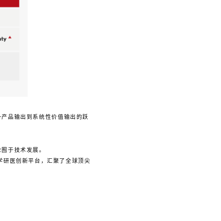
一产品输出到系统性价值输出的跃
业囿于技术发展。
产学研医创新平台，汇聚了全球顶尖