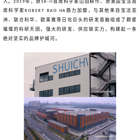
入。
年，原
首席科学家山田耕作、原美国宝洁首
2019
SK-II
席科学家
鼎力加盟，与其他来自宝洁亚
ROBERT BAO HA
洲、联合利华、欧莱雅等日化巨头的研发首脑组成了群星
璀璨的科研天团。强大的研发、供应链实力，构建起一条
绝对坚实的品牌护城河。