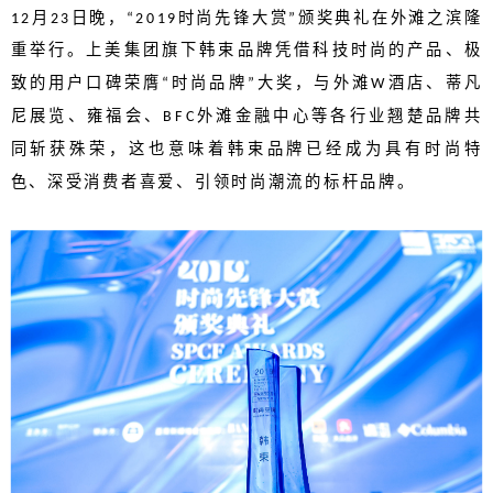
月
日晚，
时尚先锋大赏
颁奖典礼在外滩之滨隆
12
23
“2019
”
重举行。上美集团旗下
韩束品牌凭借科技时尚的产品、极
致的用户口碑荣膺
时尚品牌
大奖，
与外滩
酒店、蒂凡
“
”
W
尼展览、雍福会、
外滩金融中心等各行业翘楚品牌共
BFC
同斩获殊荣，这也意味着韩束品牌已经成为具有时尚特
色、深受消费者喜爱、引领时尚潮流的标杆品牌。