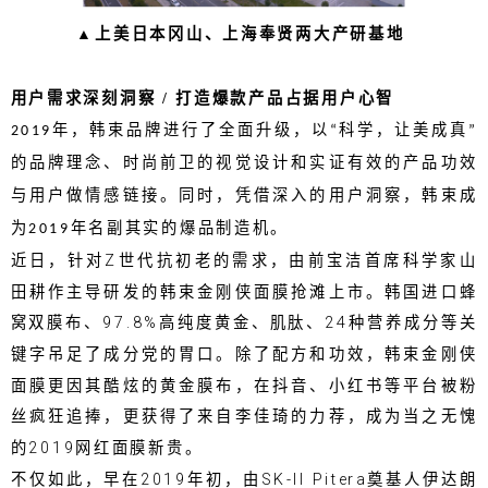
上美日本冈山、上海奉贤两大产研基地
▲
用户需求深刻洞察 /
打造爆款产品占据用户心智
年，韩束品牌进行了全面升级，以
科学，让美成真
2019
“
”
的品牌理念、时尚前卫的视觉设计和实证有效的产品功效
与用户做情感链接。同时，凭借深入的用户洞察，韩束成
为
年名副其实的爆品制造机。
2019
近日，针对Z世代抗初老的需求，由前宝洁首席科学家山
田耕作主导研发的韩束金刚侠面膜抢滩上市。韩国进口蜂
窝双膜布、97.8%高纯度黄金、肌肽、24种营养成分等关
键字吊足了成分党的胃口。除了配方和功效，韩束金刚侠
面膜更因其酷炫的黄金膜布，在抖音、小红书等平台被粉
丝疯狂追捧，更获得了来自李佳琦的力荐，成为当之无愧
的2019网红面膜新贵。
不仅如此，早在2019年初，由SK-II Pitera奠基人伊达朗