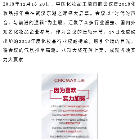
2018
年
月
日，中国化妆品工商首脑会议暨
化
12
18-20
2018
妆品报年会在武汉东湖之畔盛大启幕。会议以“时代的声
音，与前进的逻辑”为主题，汇聚了众多行业翘楚、国内外
知名化妆品企业参与。作为会议的压轴环节，
日晚重磅
19
出炉的
年度化妆品行业权威榜单，吸引全场的目光，
2018
将会议的气氛推至高潮。八项大奖花落上美，成就当晚实
力大赢家——