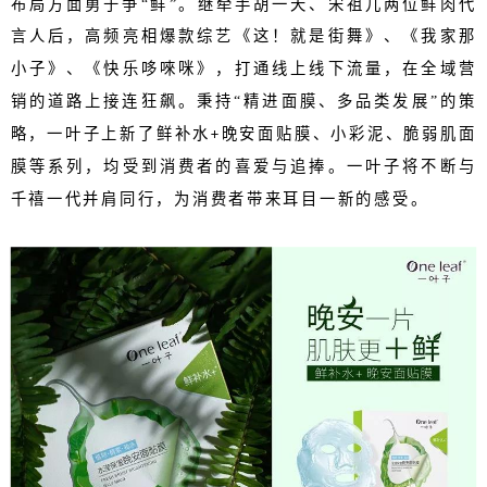
布局方面勇于争“鲜”。继牵手胡一天、宋祖儿两位鲜肉代
言人后，高频亮相爆款综艺《这！就是街舞》、《我家那
小子》、《快乐哆唻咪》，打通线上线下流量，在全域营
销的道路上接连狂飙。秉持“精进面膜、多品类发展”的策
略，一叶子上新了鲜补水
晚安面贴膜、小彩泥、脆弱肌面
+
膜等系列，均受到消费者的喜爱与追捧。一叶子将不断与
千禧一代并肩同行，为消费者带来耳目一新的感受。