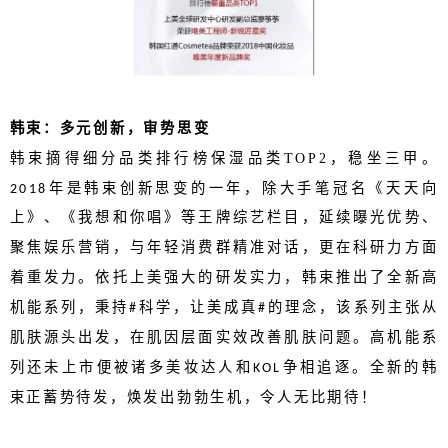
韩束：多元创新，审势思变
韩束摘得细分品类排行榜保湿品类
TOP2
，稳坐三甲。
年是韩束创新思变的一年，除大手笔冠名《天天向
2018
上》、《我想和你唱》等王牌综艺栏目，延续曝光优势、
聚焦娱乐营销，与年轻消费群精准对话，更在科研力方面
着重发力。依托上美强大的研发实力，韩束推出了全新高
机能系列，秉持
科学，让美成真
的理念，该系列主张从
#
#
肌肤源头出发，在肌因层面实效改善肌肤问题。高机能系
列还未上市便被诸多美妆达人和
争相追逐。全新的韩
KOL
束正蓄势待发，焕发出勃勃生机，令人无比期待！