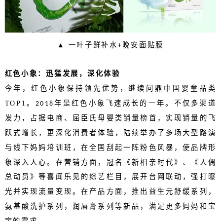
▲
一叶子鲜补水
晚安面贴膜
+
红色小象：迅猛发展，深化体验
今年，红色小象保持领先优势，继续问鼎中国婴童品类
TOP1
。
年是红色小象飞速成长的一年。不仅多渠道
2018
发力，占据电商、屈臣氏母婴类销量榜首，实现销量的飞
跃式增长，更深化消费者体验，陆续举办了多场大型路演
与线下妈妈培训班，在全国刮起一阵粉色风暴，使品牌形
象深入人心。在营销方面，冠名《新相亲时代》、《人偶
总动员》等喜闻乐见的综艺栏目，展开台网联动，强打曝
光并实现流量变现。在产品方面，推出益生元舒缓系列，
氨基酸洗护系列，润唇膏系列等新品，满足更多妈妈和宝