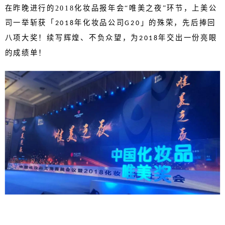
在昨晚进行的
2018
化妆品报年会“唯美之夜”环节，上美公
司一举斩获「
年化妆品公司
」的殊荣，先后捧回
2018
G20
八项大奖！续写辉煌、不负众望，为
年交出一份亮眼
2018
的成绩单！