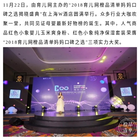
11月22日，由育儿网主办的“2018育儿网橙品清单妈妈口
碑之选揭晓盛典”在上海W酒店圆满举行。众多行业大咖欢
聚一堂，共同见证母婴最新好物榜的诞生。其中，人气商
品红色小象婴儿玉米爽身粉、红色小象纯净保湿套装荣膺
“2018育儿网橙品清单妈妈口碑之选”三项实力大奖。