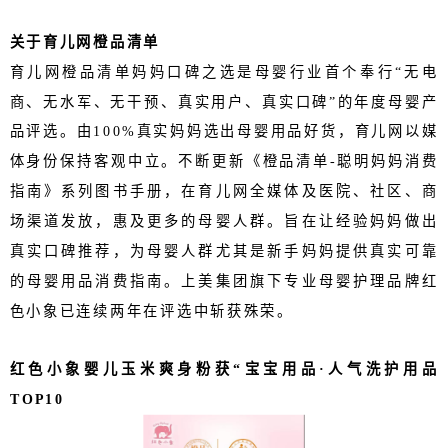
关于育儿网橙品清单
育儿网橙品清单妈妈口碑之选是母婴行业首个奉行
“无电
商、无水军、无干预、真实用户、真实口碑”的年度母婴产
品评选。由100%真实妈妈选出母婴用品好货，育儿网以媒
体身份保持客观中立。不断更新《橙品清单-聪明妈妈消费
指南》系列图书手册，在育儿网全媒体及医院、社区、商
场渠道发放，惠及更多的母婴人群。旨在让经验妈妈做出
真实口碑推荐，为母婴人群尤其是新手妈妈提供真实可靠
的母婴用品消费指南。上美集团旗下专业母婴护理品牌红
色小象已连续两年在评选中斩获殊荣
。
红色小象婴儿玉米爽身粉获
“宝宝用品·人气洗护用品
TOP10