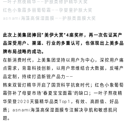
一叶子熬夜精华——护肤类修护精华大奖
红色小象霞多丽葡萄霜——孕婴童护肤大奖
asnami海藻高保湿面膜——护肤类面膜大奖
此次上美集团捧回“美伊大赏”4座奖杯，再一次佐证其产
品深受用户、渠道、行业的多重认可，也体现出上美多品
牌布局战略的成功。
在新消费时代，上美集团坚持以用户为中心，深挖用户痛
点需求，背靠科技创新，以用户思维结合大数据，反哺产
品定制，持续打造新锐产品力——
韩束双管灯精华开启了国货科学抗衰时代；红色小象葡萄
霜弥补了母婴市场“春夏宝宝面霜”的缺口；一叶子熬夜精
华荣登2020天猫精华品类Top1，有效、高颜值、好品
质；asnami海藻高保湿面膜专注解决孕肌和敏感肌问
题。