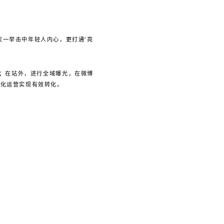
不仅一举击中年轻人内心，更打通“亮
；在站外，进行全域曝光，在微博
细化运营实现有效转化。