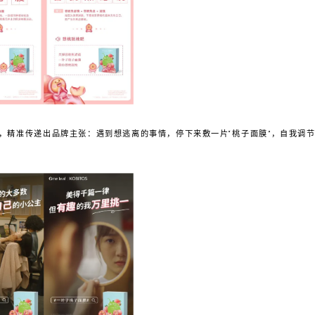
，精准传递出品牌主张：遇到想逃离的事情，停下来敷一片“桃子面膜”，自我调节