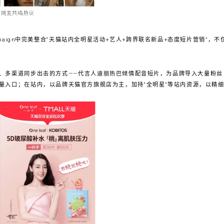
mpaign中完美整合“天猫站内全明星活动+艺人+跨界联名新品+态度短片营销”，
、多渠道同步出击的方式——代言人迪丽热巴倾情配音短片，为品牌导入大量粉丝
量入口；在站内，以品牌天猫官方旗舰店为主，加持“全明星”等站内资源，以精