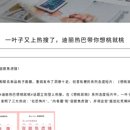
一叶子又上热搜了，迪丽热巴带你想桃就桃
容貌焦虑镜！
和联名新品桃子面膜，重磅发布了洞察十足、创意有梗的系列态度短片：《想桃
#迪丽热巴想桃就桃#话题立刻登上热搜。在《想桃就桃》系列态度短片中，一叶
发明了三大热词：“社恐怖片”、“内卷腹”和“容貌焦虑镜”，并将这些“尴尬社死瞬