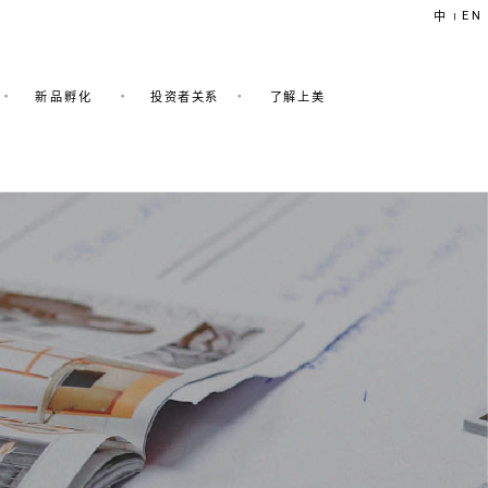
EN
中
|
新品孵化
投资者关系
了解上美