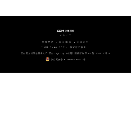
热线电话
公司邮箱
法律声明
? CHICMAX 2021。 保留所有权利。
星空官方端网站登录入口-星空xingkong（中国）版权所有
沪ICP备15047150号-3
沪公网安备 31010702006915号