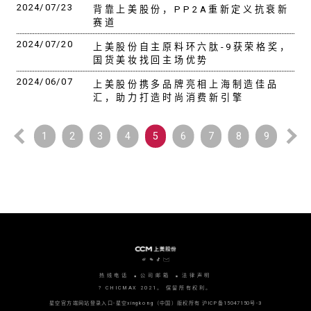
2024/07/23
背靠上美股份，PP2A重新定义抗衰新
赛道
2024/07/20
上美股份自主原料环六肽-9获荣格奖，
国货美妆找回主场优势
2024/06/07
上美股份携多品牌亮相上海制造佳品
汇，助力打造时尚消费新引擎
1
2
3
4
5
6
7
8
9
热线电话
公司邮箱
法律声明
? CHICMAX 2021。 保留所有权利。
星空官方端网站登录入口-星空xingkong（中国）版权所有
沪ICP备15047150号-3