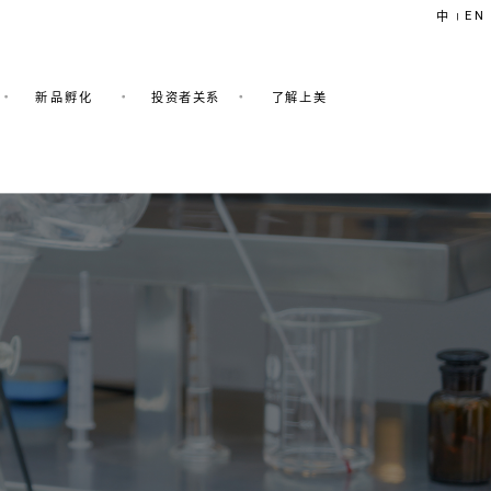
EN
中
|
新品孵化
投资者关系
了解上美