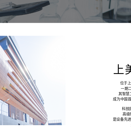
上
位于
一期二
其智慧
成为中国首
科技
高级
是设备先